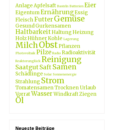
Eier
Anlage
Apfelsaft
Basteln
Batterien
Ernährung
Eigentum
Essig
Gemüse
Futter
Fleisch
Gesund
Gurkensamen
Haltbarkeit
Haltung
Heizung
Holz
Hühner
Kohle
Lagerung
Obst
Milch
Pflanzen
Pilze
Radioaktivität
Photovoltaik
Radio
Reinigung
Reaktorunglück
Samen
Saatgut
Saft
Schädlinge
Solar
Sonnenenergie
Strom
Strahlung
Tomatensamen
Trocknen
Urlaub
Wasser
Vorrat
Windkraft
Ziegen
Öl
Neueste Beiträge