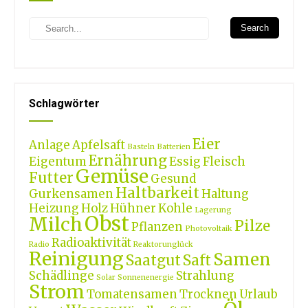
Search
Schlagwörter
Eier
Anlage
Apfelsaft
Basteln
Batterien
Ernährung
Eigentum
Essig
Fleisch
Gemüse
Futter
Gesund
Haltbarkeit
Gurkensamen
Haltung
Heizung
Holz
Hühner
Kohle
Lagerung
Obst
Milch
Pilze
Pflanzen
Photovoltaik
Radioaktivität
Radio
Reaktorunglück
Reinigung
Samen
Saatgut
Saft
Schädlinge
Strahlung
Solar
Sonnenenergie
Strom
Tomatensamen
Trocknen
Urlaub